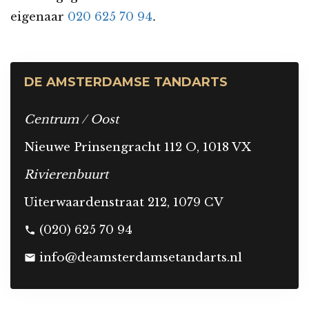
eigenaar
020 625 70 94
.
DE AMSTERDAMSE TANDARTS
Centrum / Oost
Nieuwe Prinsengracht 112 O, 1018 VX
Rivierenbuurt
Uiterwaardenstraat 212, 1079 CV
(020) 625 70 94
phone
info@deamsterdamsetandarts.nl
mail