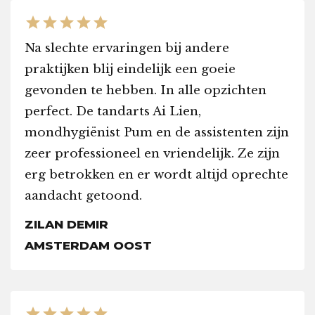
star
star
star
star
star
Na slechte ervaringen bij andere
praktijken blij eindelijk een goeie
gevonden te hebben. In alle opzichten
perfect. De tandarts Ai Lien,
mondhygiënist Pum en de assistenten zijn
zeer professioneel en vriendelijk. Ze zijn
erg betrokken en er wordt altijd oprechte
aandacht getoond.
ZILAN DEMIR
AMSTERDAM OOST
star
star
star
star
star