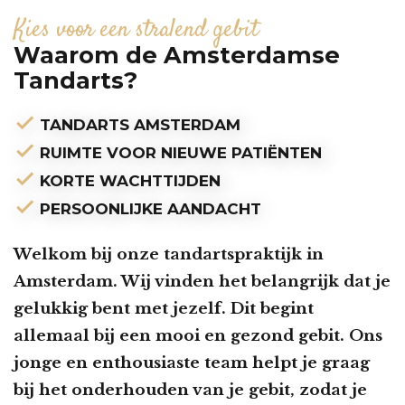
Kies voor een stralend gebit
Waarom de Amsterdamse
Tandarts?
check
TANDARTS AMSTERDAM
check
RUIMTE VOOR NIEUWE PATIËNTEN
check
KORTE WACHTTIJDEN
check
PERSOONLIJKE AANDACHT
Welkom bij onze tandartspraktijk in
Amsterdam. Wij vinden het belangrijk dat je
gelukkig bent met jezelf. Dit begint
allemaal bij een mooi en gezond gebit. Ons
jonge en enthousiaste team helpt je graag
bij het onderhouden van je gebit, zodat je