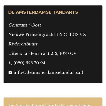
DE AMSTERDAMSE TANDARTS
Centrum / Oost
Nieuwe Prinsengracht 112 O, 1018 VX
Rivierenbuurt
Uiterwaardenstraat 212, 1079 CV
(020) 625 70 94
phone
info@deamsterdamsetandarts.nl
mail
De Amsterdamse Tandarts is een kleine