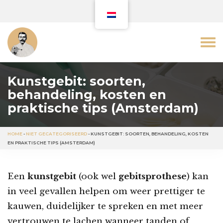
Kunstgebit: soorten,
behandeling, kosten en
praktische tips (Amsterdam)
HOME
-
NIET GECATEGORISEERD
-
KUNSTGEBIT: SOORTEN, BEHANDELING, KOSTEN
EN PRAKTISCHE TIPS (AMSTERDAM)
Een
kunstgebit
(ook wel
gebitsprothese
) kan
in veel gevallen helpen om weer prettiger te
kauwen, duidelijker te spreken en met meer
vertrouwen te lachen wanneer tanden of