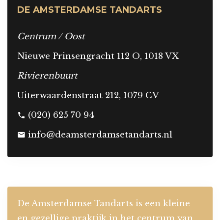
DE AMSTERDAMSE TANDARTS
Centrum / Oost
Nieuwe Prinsengracht 112 O, 1018 VX
Rivierenbuurt
Uiterwaardenstraat 212, 1079 CV
(020) 625 70 94
phone
info@deamsterdamsetandarts.nl
mail
De Amsterdamse Tandarts is een kleine
en gezellige praktijk in het centrum van